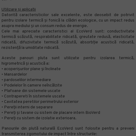
Utilizare și aplicații
Datorită caracteristicilor sale excelente, este deosebit de potrivit
pentru izolare termică și fonică la clădiri ecologice, cu un impact redus
asupra mediului și un consum redus de energie.
Cele mai apreciate caracteristici al
EcoVerd
sunt: ​​conductivitate
termică scăzută, respirabilitate ridicată, greutate redusă, elasticitate
ridicată, difuzivitate termică scăzută, absorbție acustică ridicată,
rezistență la umiditate ridicată.
Aceste panouri pluta sunt utilizate pentru izolarea termică,
higrometrică și acustică a:
• acoperișurilor plane și înclinate
• Mansardelor
• pardoselilor intermediare
• Podelelor în camere neîncălzite
• Plafoane din sistemele uscate
• Contrapereti în sistemele uscate
• Cavitatea peretilor perimetrului exterior
• Pereții interni de separare
• Pereți și tavane cu sistem de placare intern BioVerd
• Pereți cu sistem de izolatie exterioara.
Panourile din plută naturală
EcoVerd
sunt folosite pentru a preveni
transmiterea zgomotului de impact între structurile: