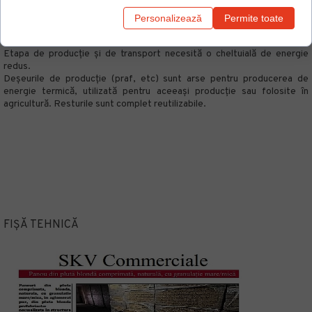
mai apoi, peste 9 ani, se recoltează din nou.
Din acest motiv stejarul de plută, este considerat o bogăție
Personalizează
Permite toate
regenerabilă și inepuizabilă. Recoltarea se face manual, cu utilizarea
a foarte puține utilaje.
Etapa de producție și de transport necesită o cheltuială de energie
redus.
Deșeurile de producție (praf, etc) sunt arse pentru producerea de
energie termică, utilizată pentru aceeași producție sau folosite în
agricultură. Resturile sunt complet reutilizabile.
FIȘĂ TEHNICĂ