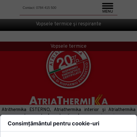
Contact: 0784 415 500
Vopsele termice și respirante
Vopsele termice
Atrithermika ESTERNO, Atriathermika interior și Atriathermika
green, sunt vopsele formate din sfere ceramice microscopice
(microsfere), goale în interior, în suport acrilic pe bază de
Consimțământul pentru cookie-uri
apă
[.....]