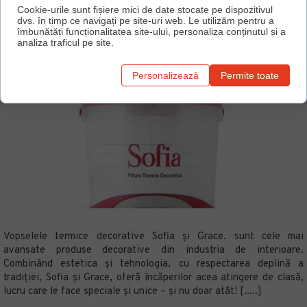
Cookie-urile sunt fișiere mici de date stocate pe dispozitivul
Citește mai mult
dvs. în timp ce navigați pe site-uri web. Le utilizăm pentru a
îmbunătăți funcționalitatea site-ului, personaliza conținutul și a
analiza traficul pe site.
Vopsele termice decorative
Personalizează
Permite toate
Vopselele termice decorative Sofia și Grace. sunt cele mai
avansate produse decorative din industria de interioare.
Combinând estetica şi tehnologia, cu respectarea deplină a
tradiţiei, Sofia și Grace, oferă încăperilor acea atingere de clasă,
lucru care le face speciale şi unice – şi nu doar atât!
[.....]